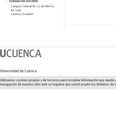
remove
Creación de Contenidos
Evaluación Docente
Pentágono de Competencias
Audiovisuales
Campus Central Av. 12 de Abril y
eNova
Creación de Imágenes
Av. Loja
eNova MOOC
Generación Automática de Texto
Cuenca, Ecuador
Generación y Análisis de Código
para Ingeniería y Ciencias
Aplicadas
Herramientas Específicas de
Apoyo a la Docencia
Universidad de Cuenca
Av. 12 de Abril y Agustín Cueva
Utilizamos cookies propias y de terceros para recopilar información que ayuda a 
navegación de nuestro sitio web se requiere que usted acepte los términos de 
Tel: (07) 413 4520
Mapas y direcciones
©
2023-2026
UCuenca.