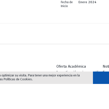
Fecha de
Enero 2024
Inicio
Oferta Académica
Not
Investigación e innovación
Eve
optimizar su visita. Para tener una mejor experiencia en la
Innovación Educativa
Bib
las
Políticas de Cookies
.
Vinculación
Serv