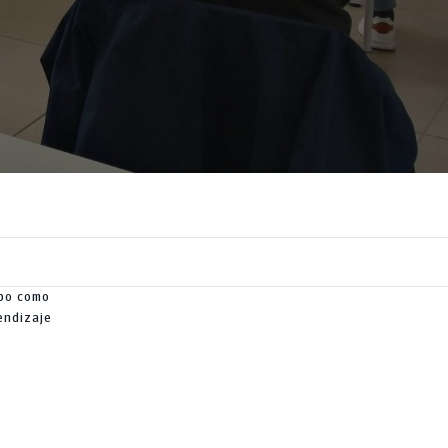
abo como
endizaje