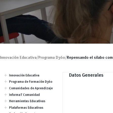
Innovación Educativa/
Programa D360/
Repensando el silabo com
add
Datos Generales
Innovación Educativa
Dirección
add
Programa de Formación D360
Equipo
Jornadas
add
Comunidades de Aprendizaje
Talleres / Capacitaciones
Charlas Conversatorios
add
InformaT Comunidad
Publicaciones
add
Herramientas Educativas
Tendencias Educativas
Búsqueda de Información
add
Plataformas Educativas
(Investigación)
Odilo