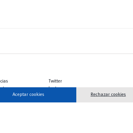
icias
Twitter
ntos
Instagram
Aceptar cookies
Rechazar cookies
lioteca
Facebook
icios
Youtube
TikTok
vertical_align_top