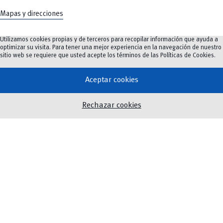
Mapas y direcciones
Utilizamos cookies propias y de terceros para recopilar información que ayuda a
optimizar su visita. Para tener una mejor experiencia en la navegación de nuestro
sitio web se requiere que usted acepte los términos de las
Políticas de Cookies
.
Oferta Académica
Investigación e innovación
Aceptar cookies
Innovación Educativa
Vinculación
Rechazar cookies
Noticias
Eventos
Biblioteca
Servicios
Twitter
Instagram
Facebook
Youtube