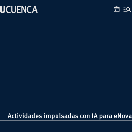
Saltar
manage_search
al
radio
contenido
Actividades impulsadas con IA para eNova