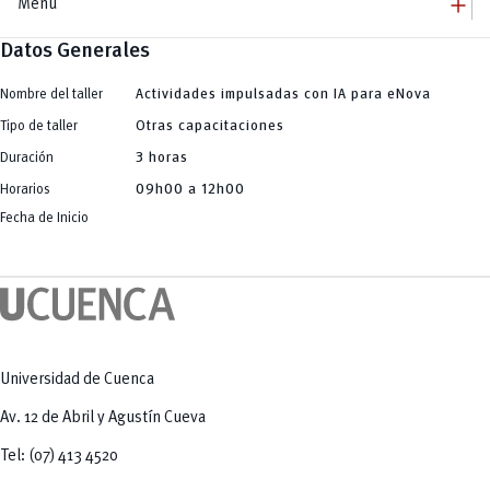
add
Menú
Datos Generales
add
Innovación Educativa
Dirección
add
Programa de Formación D360
Equipo
Nombre del taller
Actividades impulsadas con IA para eNova
Jornadas
add
Comunidades de Aprendizaje
Talleres / Capacitaciones
Tipo de taller
Otras capacitaciones
Charlas Conversatorios
add
InformaT Comunidad
Duración
3 horas
Publicaciones
add
Herramientas Educativas
Tendencias Educativas
Horarios
09h00 a 12h00
Búsqueda de Información (Investigación)
add
Plataformas Educativas
Creación de Contenidos Audiovisuales
Fecha de Inicio
Odilo
remove
Creación de Imágenes
Evaluación Docente
Pentágono de Competencias
Generación Automática de Texto
eNova
Generación y Análisis de Código para Ingeniería y Ciencias Aplicadas
eNova MOOC
Herramientas Específicas de Apoyo a la Docencia
Universidad de Cuenca
Av. 12 de Abril y Agustín Cueva
Tel: (07) 413 4520