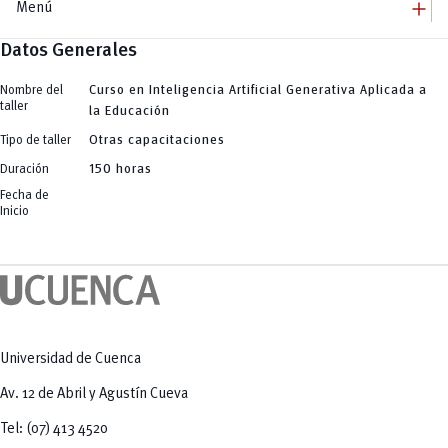
add
Menú
Datos Generales
add
Innovación Educativa
Dirección
add
Programa de Formación D360
Equipo
Nombre del
Curso en Inteligencia Artificial Generativa Aplicada a
Jornadas
add
taller
Comunidades de Aprendizaje
la Educación
Talleres / Capacitaciones
Charlas Conversatorios
add
InformaT Comunidad
Tipo de taller
Otras capacitaciones
Publicaciones
add
Herramientas Educativas
Tendencias Educativas
Duración
150 horas
Búsqueda de Información (Investigación)
add
Plataformas Educativas
Creación de Contenidos Audiovisuales
Fecha de
Odilo
remove
Creación de Imágenes
Inicio
Evaluación Docente
Pentágono de Competencias
Generación Automática de Texto
eNova
Generación y Análisis de Código para Ingeniería y Ciencias Aplicadas
eNova MOOC
Herramientas Específicas de Apoyo a la Docencia
Universidad de Cuenca
Av. 12 de Abril y Agustín Cueva
Tel: (07) 413 4520