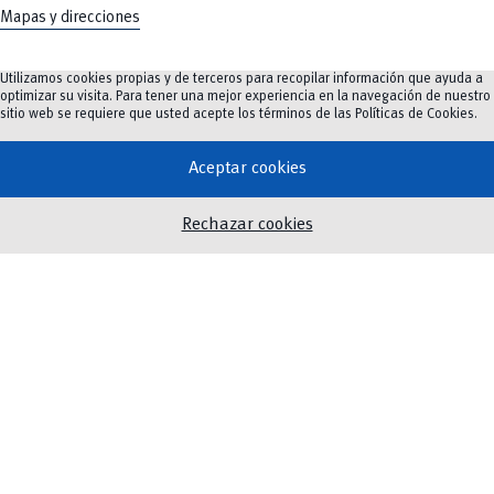
Mapas y direcciones
Utilizamos cookies propias y de terceros para recopilar información que ayuda a
optimizar su visita. Para tener una mejor experiencia en la navegación de nuestro
Oferta Académica
sitio web se requiere que usted acepte los términos de las
Políticas de Cookies
.
Investigación e innovación
Innovación Educativa
Aceptar cookies
Vinculación
Rechazar cookies
Noticias
Eventos
Biblioteca
Servicios
Twitter
Instagram
Facebook
Youtube