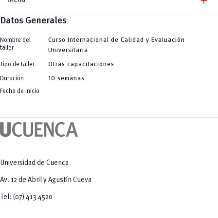
add
Menú
Datos Generales
add
Innovación Educativa
Dirección
add
Programa de Formación D360
Equipo
Nombre del
Curso Internacional de Calidad y Evaluación
Jornadas
add
taller
Comunidades de Aprendizaje
Universitaria
Talleres / Capacitaciones
Charlas Conversatorios
add
InformaT Comunidad
Tipo de taller
Otras capacitaciones
Publicaciones
add
Herramientas Educativas
Tendencias Educativas
Duración
10 semanas
Búsqueda de Información (Investigación)
add
Plataformas Educativas
Creación de Contenidos Audiovisuales
Fecha de Inicio
Odilo
remove
Creación de Imágenes
Evaluación Docente
Pentágono de Competencias
Generación Automática de Texto
eNova
Generación y Análisis de Código para Ingeniería y Ciencias Aplicadas
eNova MOOC
Herramientas Específicas de Apoyo a la Docencia
Universidad de Cuenca
Av. 12 de Abril y Agustín Cueva
Tel: (07) 413 4520