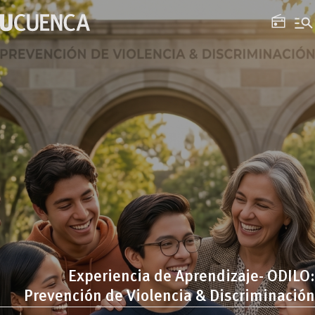
Saltar
manage_search
al
radio
contenido
Experiencia de Aprendizaje- ODILO:
Prevención de Violencia & Discriminación