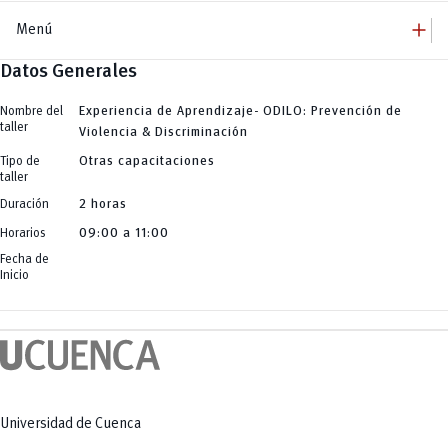
add
Menú
Datos Generales
add
Innovación Educativa
Dirección
add
Programa de Formación D360
Equipo
Nombre del
Experiencia de Aprendizaje- ODILO: Prevención de
Jornadas
add
taller
Comunidades de Aprendizaje
Violencia & Discriminación
Talleres / Capacitaciones
Charlas Conversatorios
add
InformaT Comunidad
Tipo de
Otras capacitaciones
Publicaciones
add
taller
Herramientas Educativas
Tendencias Educativas
Búsqueda de Información (Investigación)
add
Duración
2 horas
Plataformas Educativas
Creación de Contenidos Audiovisuales
Odilo
remove
Creación de Imágenes
Horarios
09:00 a 11:00
Evaluación Docente
Pentágono de Competencias
Generación Automática de Texto
eNova
Fecha de
Generación y Análisis de Código para Ingeniería y Ciencias Aplicadas
eNova MOOC
Herramientas Específicas de Apoyo a la Docencia
Inicio
Universidad de Cuenca