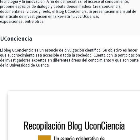
Seguimiento Académico de Proyectos de Investigación
tecnología y la innovación. A fin de democratizar el acceso al conocimiento,
Educación
remove
propone espacios de diálogo y debate denominados: CrearconCiencia:
Ingeniería Civil
Plan Estratégico de Desarrollo Institucional- PEDI
Ingeniería Eléctrica, Electrónica y Telecomunicaciones
documentales, videos y reels, el Blog UConCiencia, la presentación mensual de
add
Comunicación de la Ciencia
Interdisciplinario de Espacio y Población
un artículo de investigación en la Revista Tu voz UCuenca,
Química Aplicada y Sistemas de Producción
Webinars
exposiciones, entre otros.
remove
Programa de Mentoría para Mujeres Científicas PROMEMCI
Recursos Hídricos
Videos
remove
Revistas
UConciencia
add
Innovación
Concurso INNOVA 2025
add
Servicios
El blog UConciencia es un espacio de divulgación científica. Su objetivo es hacer
CEISH
remove
que el conocimiento sea accesible a toda la sociedad. Cuenta con la participación
Noticias
Propiedad Intelectual
de investigadores expertos en diferentes áreas del conocimiento y que son parte
de la Universidad de Cuenca.