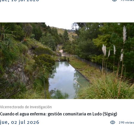
Vicerrectorado de Investigación
Cuando el agua enferma: gestión comunitaria en Ludo (Sígsig)
visibility
jue, 02 jul 2026
293 vistas