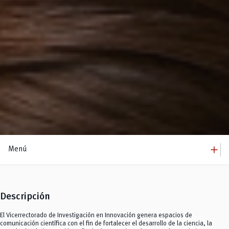
add
Menú
add
Investigación
Vicerrectorado
remove
Sistema PURE
Descripción
add
Departamentos
Biociencias
add
Convocatorias
El Vicerrectorado de Investigación en Innovación genera espacios de
Ciencias de la Computación
Infraestructura Científica Compartida
comunicación científica con el fin de fortalecer el desarrollo de la ciencia, la
remove
Economía, Empresa y Desarrollo Sostenible
Resoluciones y Normativa