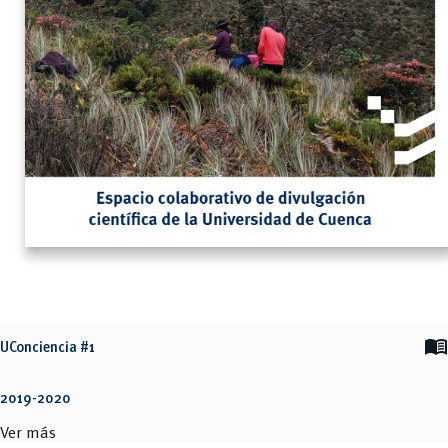
menu_book
UConciencia #1
2019-2020
Ver más