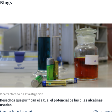
Blogs
Vicerrectorado de Investigación
Desechos que purifican el agua: el potencial de las pilas alcalinas
usadas
visibility
jue, 16 jul 2026
95 vistas