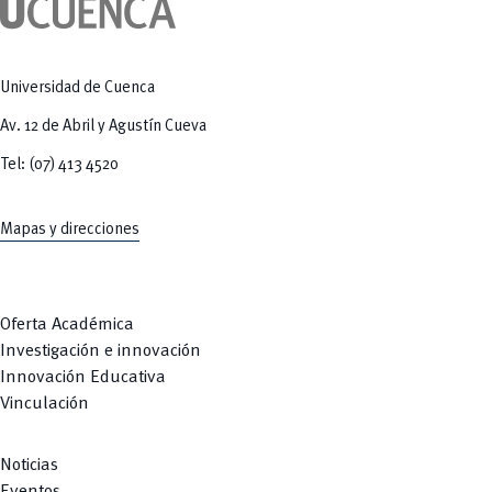
Tecnologías
MOVERU
y Agropecuarias
Posgrados
Radio Universitaria
Salud
Sostenibilidad
Universidad de Cuenca
Vinculación
Av. 12 de Abril y Agustín Cueva
Tel: (07) 413 4520
Mapas y direcciones
Oferta Académica
Investigación e innovación
Innovación Educativa
Vinculación
Noticias