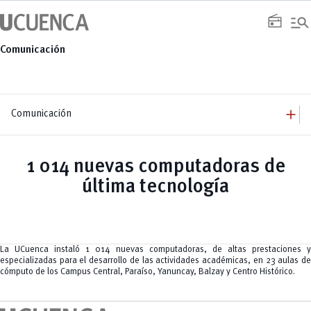
Saltar
manage_search
al
radio
contenido
Comunicación
add
Comunicación
add
Comunicación
Equipo
add
1 014 nuevas computadoras de
Congresos
Servicios
Arquitectura
add
última tecnología
Noticias
Artes y Humanidades
Academia
add
C. Sociales, Periodismo, Información y Derecho; Administración y Servicios
Eventos
ACORDES
C.Sociales
Academia
Admisión
Educación
Ciencia y Tecnología
Artes
Educación, Artes y Humanidades
Culturales
Bienestar
Industria y Construcción
Deportivos
Cultura
La UCuenca instaló 1 014 nuevas computadoras, de altas prestaciones y
Ingeniería
Foro
Deportes
especializadas para el desarrollo de las actividades académicas, en 23 aulas de
Ingeniería Industria y Construcción
Gestión
Epicentro de innovación
INgenieriaIndustria y Construcción
cómputo de los Campus Central, Paraíso, Yanuncay, Balzay y Centro Histórico.
Innovación
Género
Ingenierías
Investigación
Gestión
Ingenierías, Tecnologías, Arquitectura, y Agropecuarias
Vinculación
Innovación
Salud Humana y Bienestar
Investigación