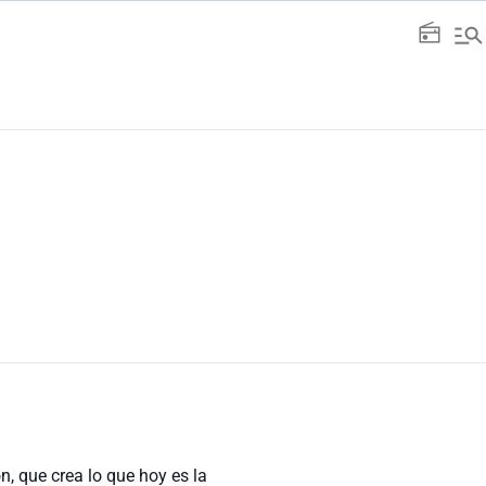
manage_search
radio
n, que crea lo que hoy es la