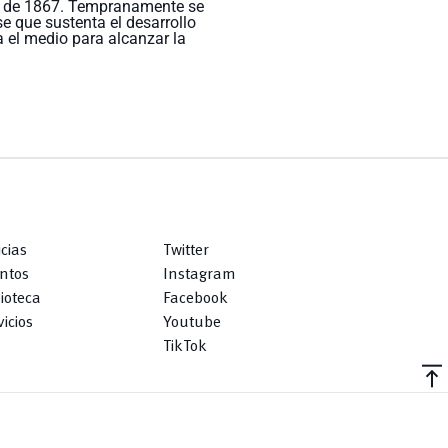
re de 1867. Tempranamente se
e que sustenta el desarrollo
 el medio para alcanzar la
icias
Twitter
ntos
Instagram
lioteca
Facebook
icios
Youtube
TikTok
vertical_align_top