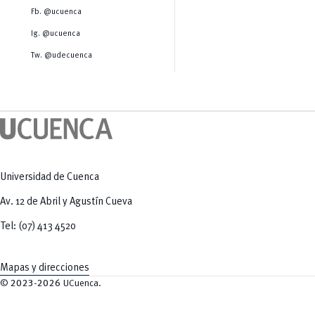
Salud Humana y Bienestar
Radio Universitaria
Fb. @ucuenca
Tecnologías
Salud
y Agropecuarias
Sostenibilidad
Ig. @ucuenca
Vinculación
Tw. @udecuenca
Universidad de Cuenca
Av. 12 de Abril y Agustín Cueva
Tel: (07) 413 4520
Mapas y direcciones
©
2023-2026
UCuenca.