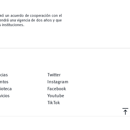
rmó un acuerdo de cooperación con el
 tendrá una vigencia de dos años y que
 instituciones.
icias
Twitter
ntos
Instagram
lioteca
Facebook
icios
Youtube
TikTok
vertical_align_top