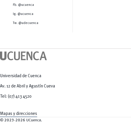
Salud Humana y Bienestar
Radio Universitaria
Fb. @ucuenca
Tecnologías
Salud
y Agropecuarias
Sostenibilidad
Ig. @ucuenca
Vinculación
Tw. @udecuenca
Universidad de Cuenca
Av. 12 de Abril y Agustín Cueva
Tel: (07) 413 4520
Mapas y direcciones
©
2023-2026
UCuenca.