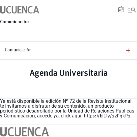
Saltar
manage_search
al
radio
contenido
Comunicación
add
Comunicación
add
Comunicación
Equipo
add
Agenda Universitaria
Congresos
Servicios
Arquitectura
add
Noticias
Artes y Humanidades
Academia
add
C. Sociales, Periodismo, Información y Derecho; Administración y Servicios
Eventos
ACORDES
C.Sociales
Academia
Admisión
Educación
Ciencia y Tecnología
Artes
Ya está disponible la edición Nº 72 de la Revista Institucional,
Educación, Artes y Humanidades
Culturales
Bienestar
te invitamos a disfrutar de su contenido, un producto
Industria y Construcción
Deportivos
Cultura
periodístico desarrollado por la Unidad de Relaciones Públicas
Ingeniería
Foro
Deportes
y Comunicación, accede ya, click aquí:
Ingeniería Industria y Construcción
https://bit.ly/2zP9kP2
Gestión
Epicentro de innovación
INgenieriaIndustria y Construcción
Innovación
Género
Ingenierías
Investigación
Gestión
Ingenierías, Tecnologías, Arquitectura, y Agropecuarias
Vinculación
Innovación
Salud Humana y Bienestar
Investigación