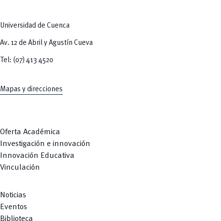
Tecnologías
MOVERU
y Agropecuarias
Posgrados
Radio Universitaria
Universidad de Cuenca
Salud
Sostenibilidad
Av. 12 de Abril y Agustín Cueva
Vinculación
Tel: (07) 413 4520
Mapas y direcciones
Oferta Académica
Investigación e innovación
Innovación Educativa
Vinculación
Noticias
Eventos
Biblioteca