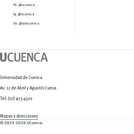
Salud Humana y Bienestar
Radio Universitaria
Fb. @ucuenca
Tecnologías
Salud
y Agropecuarias
Sostenibilidad
Ig. @ucuenca
Vinculación
Tw. @udecuenca
Universidad de Cuenca
Av. 12 de Abril y Agustín Cueva
Tel: (07) 413 4520
Mapas y direcciones
©
2023-2026
UCuenca.