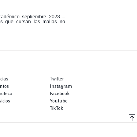
académico septiembre 2023 –
es que cursan las mallas no
icias
Twitter
ntos
Instagram
lioteca
Facebook
icios
Youtube
TikTok
vertical_align_top