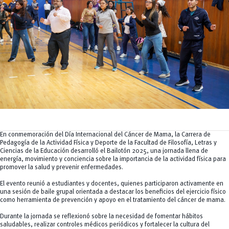
Tecnologías
MOVERU
y Agropecuarias
Posgrados
Radio Universitaria
Salud
Sostenibilidad
Vinculación
En conmemoración del
Día Internacional del Cáncer de Mama
, la Carrera de
Pedagogía de la Actividad Física y Deporte de la Facultad de Filosofía, Letras y
Ciencias de la Educación desarrolló el Bailotón 2025, una jornada llena de
energía, movimiento y conciencia sobre la importancia de la actividad física para
promover la salud y prevenir enfermedades.
El evento reunió a estudiantes y docentes, quienes participaron activamente en
una sesión de baile grupal orientada a destacar los beneficios del ejercicio físico
como herramienta de prevención y apoyo en el tratamiento del cáncer de mama.
Durante la jornada se reflexionó sobre la necesidad de fomentar hábitos
saludables, realizar controles médicos periódicos y fortalecer la cultura del