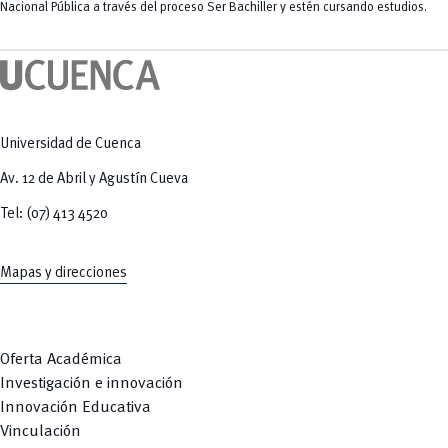
Tecnologías
Nacional Pública a través del proceso Ser Bachiller y estén cursando estudios.
MOVERU
y Agropecuarias
Posgrados
Radio Universitaria
Salud
Sostenibilidad
Vinculación
Universidad de Cuenca
Av. 12 de Abril y Agustín Cueva
Tel: (07) 413 4520
Mapas y direcciones
Oferta Académica
Investigación e innovación
Innovación Educativa
Vinculación