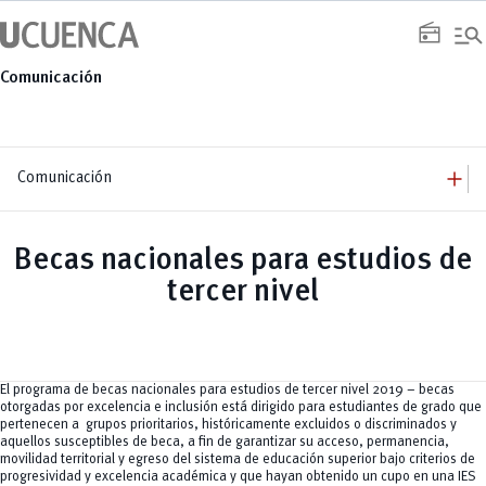
Saltar
manage_search
al
radio
contenido
Comunicación
add
Comunicación
add
Comunicación
Equipo
add
Becas nacionales para estudios de
Congresos
Servicios
Arquitectura
add
tercer nivel
Noticias
Artes y Humanidades
Academia
add
C. Sociales, Periodismo, Información y Derecho; Administración y Servicios
Eventos
ACORDES
C.Sociales
Academia
Admisión
Educación
Ciencia y Tecnología
Artes
Educación, Artes y Humanidades
Culturales
Bienestar
Industria y Construcción
Deportivos
Cultura
El programa de becas nacionales para estudios de tercer nivel 2019 – becas
Ingeniería
Foro
Deportes
otorgadas por excelencia e inclusión está dirigido para estudiantes de grado que
Ingeniería Industria y Construcción
Gestión
Epicentro de innovación
INgenieriaIndustria y Construcción
pertenecen a grupos prioritarios, históricamente excluidos o discriminados y
Innovación
Género
Ingenierías
aquellos susceptibles de beca, a fin de garantizar su acceso, permanencia,
Investigación
Gestión
Ingenierías, Tecnologías, Arquitectura, y Agropecuarias
movilidad territorial y egreso del sistema de educación superior bajo criterios de
Vinculación
Innovación
Salud Humana y Bienestar
progresividad y excelencia académica y que hayan obtenido un cupo en una IES
Investigación