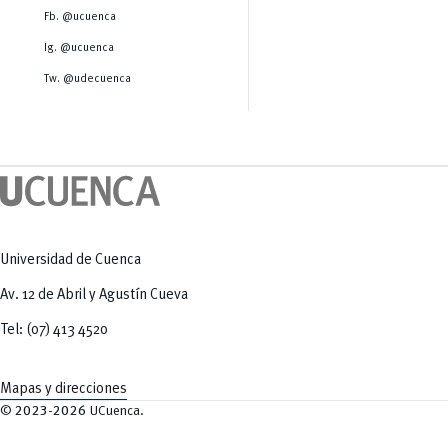
Salud Humana y Bienestar
Radio Universitaria
Fb. @ucuenca
Tecnologías
Salud
y Agropecuarias
Sostenibilidad
Ig. @ucuenca
Vinculación
Tw. @udecuenca
Universidad de Cuenca
Av. 12 de Abril y Agustín Cueva
Tel: (07) 413 4520
Mapas y direcciones
©
2023-2026
UCuenca.