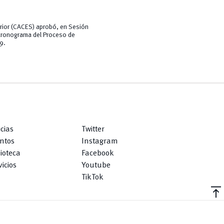
erior (CACES) aprobó, en Sesión
 cronograma del Proceso de
9.
icias
Twitter
ntos
Instagram
lioteca
Facebook
icios
Youtube
TikTok
vertical_align_top