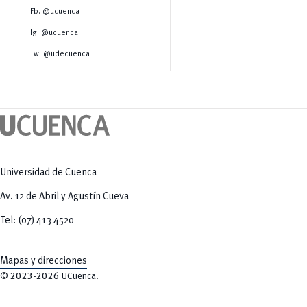
Salud Humana y Bienestar
Radio Universitaria
Fb. @ucuenca
Tecnologías
Salud
y Agropecuarias
Sostenibilidad
Ig. @ucuenca
Vinculación
Tw. @udecuenca
Universidad de Cuenca
Av. 12 de Abril y Agustín Cueva
Tel: (07) 413 4520
Mapas y direcciones
©
2023-2026
UCuenca.