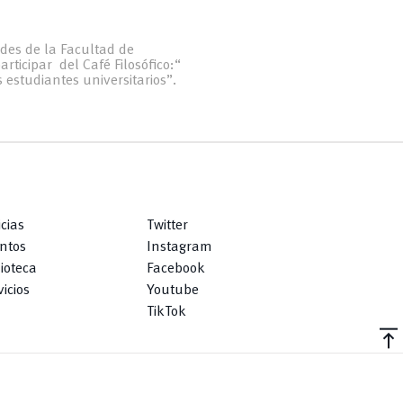
des de la Facultad de
articipar del Café Filosófico:“
s estudiantes universitarios”.
icias
Twitter
ntos
Instagram
lioteca
Facebook
icios
Youtube
TikTok
vertical_align_top