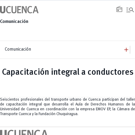
Saltar
manage_search
al
radio
contenido
Comunicación
add
Comunicación
add
Comunicación
Equipo
add
Capacitación integral a conductores
Congresos
Servicios
Arquitectura
add
Noticias
Artes y Humanidades
Academia
add
C. Sociales, Periodismo, Información y Derecho; Administración y Servicios
Eventos
ACORDES
C.Sociales
Academia
Admisión
Educación
Ciencia y Tecnología
Artes
Seiscientos profesionales del transporte urbano de Cuenca participan del taller
Educación, Artes y Humanidades
Culturales
Bienestar
Industria y Construcción
de capacitación integral que desarrolla el Aula de Derechos Humanos de la
Deportivos
Cultura
Ingeniería
Universidad de Cuenca en coordinación con la empresa EMOV EP, la Cámara de
Foro
Deportes
Ingeniería Industria y Construcción
Transporte Cuenca y la Fundación Chuquiragua.
Gestión
Epicentro de innovación
INgenieriaIndustria y Construcción
Innovación
Género
Ingenierías
Investigación
Gestión
Ingenierías, Tecnologías, Arquitectura, y Agropecuarias
Vinculación
Innovación
Salud Humana y Bienestar
Investigación