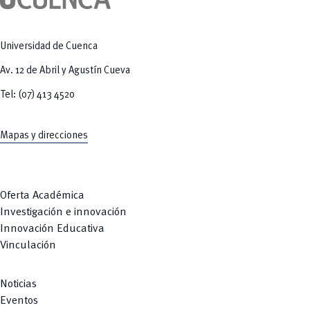
Tecnologías
MOVERU
y Agropecuarias
Posgrados
Radio Universitaria
Salud
Universidad de Cuenca
Sostenibilidad
Vinculación
Av. 12 de Abril y Agustín Cueva
Tel: (07) 413 4520
Mapas y direcciones
Oferta Académica
Investigación e innovación
Innovación Educativa
Vinculación
Noticias
Eventos