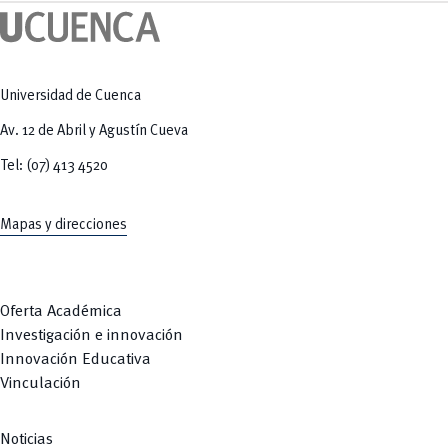
Tecnologías
MOVERU
y Agropecuarias
Posgrados
Radio Universitaria
Salud
Sostenibilidad
Vinculación
Universidad de Cuenca
Av. 12 de Abril y Agustín Cueva
Tel: (07) 413 4520
Mapas y direcciones
Oferta Académica
Investigación e innovación
Innovación Educativa
Vinculación
Noticias