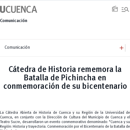
Saltar
manage_search
al
radio
contenido
Comunicación
add
Comunicación
add
Comunicación
Equipo
add
Cátedra de Historia rememora la
Congresos
Servicios
Arquitectura
add
Batalla de Pichincha en
Noticias
Artes y Humanidades
Academia
add
C. Sociales, Periodismo, Información y Derecho; Administración y Servicios
Eventos
conmemoración de su bicentenario
ACORDES
C.Sociales
Academia
Admisión
Educación
Ciencia y Tecnología
Artes
Educación, Artes y Humanidades
Culturales
Bienestar
Industria y Construcción
Deportivos
Cultura
Ingeniería
Foro
Deportes
Ingeniería Industria y Construcción
Gestión
Epicentro de innovación
La Cátedra Abierta de Historia de Cuenca y su Región de la Universidad de
INgenieriaIndustria y Construcción
Innovación
Género
Cuenca, en conjunto con la Dirección de Cultura del Municipio de Cuenca y el
Ingenierías
Investigación
Gestión
Teatro Sucre, desarrollaron un evento conmemorativo denominado: “Cuenca y su
Ingenierías, Tecnologías, Arquitectura, y Agropecuarias
Vinculación
Innovación
Salud Humana y Bienestar
Región: Historia y trayectoria. Conmemoración por el Bicentenario de la Batalla de
Investigación