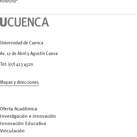
Tecnologías
Pichincha”.
MOVERU
y Agropecuarias
Posgrados
Radio Universitaria
Salud
Sostenibilidad
Vinculación
Universidad de Cuenca
Av. 12 de Abril y Agustín Cueva
Tel: (07) 413 4520
Mapas y direcciones
Oferta Académica
Investigación e innovación
Innovación Educativa
Vinculación