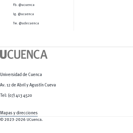
Salud Humana y Bienestar
Radio Universitaria
Fb. @ucuenca
Tecnologías
Salud
y Agropecuarias
Sostenibilidad
Ig. @ucuenca
Vinculación
Tw. @udecuenca
Universidad de Cuenca
Av. 12 de Abril y Agustín Cueva
Tel: (07) 413 4520
Mapas y direcciones
©
2023-2026
UCuenca.