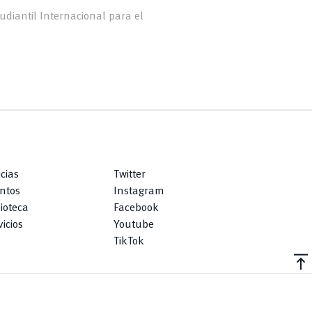
diantil Internacional para el
icias
Twitter
ntos
Instagram
lioteca
Facebook
icios
Youtube
TikTok
vertical_align_top