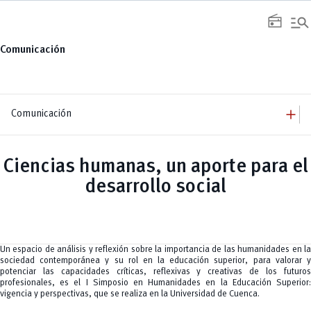
Saltar
manage_search
al
radio
contenido
Comunicación
add
Comunicación
add
Comunicación
Equipo
add
Ciencias humanas, un aporte para el
Congresos
Servicios
Arquitectura
add
desarrollo social
Noticias
Artes y Humanidades
Academia
add
C. Sociales, Periodismo, Información y Derecho; Administración y Servicios
Eventos
ACORDES
C.Sociales
Academia
Admisión
Educación
Ciencia y Tecnología
Artes
Educación, Artes y Humanidades
Culturales
Bienestar
Industria y Construcción
Deportivos
Cultura
Un espacio de análisis y reflexión sobre la importancia de las humanidades en la
Ingeniería
Foro
Deportes
sociedad contemporánea y su rol en la educación superior, para valorar y
Ingeniería Industria y Construcción
Gestión
Epicentro de innovación
INgenieriaIndustria y Construcción
potenciar las capacidades críticas, reflexivas y creativas de los futuros
Innovación
Género
Ingenierías
profesionales, es el
I Simposio en Humanidades en la Educación Superior
Investigación
Gestión
Ingenierías, Tecnologías, Arquitectura, y Agropecuarias
vigencia y perspectivas
, que se realiza en la Universidad de Cuenca.
Vinculación
Innovación
Salud Humana y Bienestar
Investigación