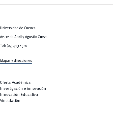
Tecnologías
MOVERU
y Agropecuarias
Posgrados
Radio Universitaria
Salud
Sostenibilidad
Vinculación
Universidad de Cuenca
Av. 12 de Abril y Agustín Cueva
Tel: (07) 413 4520
Mapas y direcciones
Oferta Académica
Investigación e innovación
Innovación Educativa
Vinculación