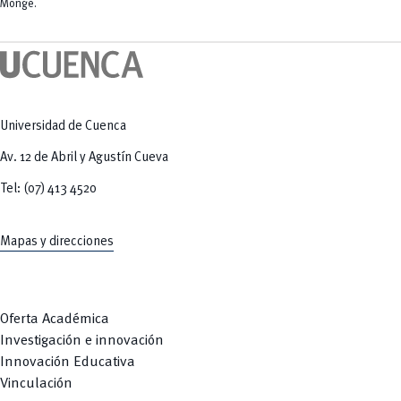
Tecnologías
Monge.
MOVERU
y Agropecuarias
Posgrados
Radio Universitaria
Salud
Sostenibilidad
Vinculación
Universidad de Cuenca
Av. 12 de Abril y Agustín Cueva
Tel: (07) 413 4520
Mapas y direcciones
Oferta Académica
Investigación e innovación
Innovación Educativa
Vinculación