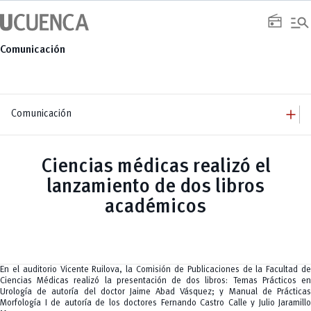
Saltar
manage_search
al
radio
contenido
Comunicación
add
Comunicación
add
Comunicación
Equipo
add
Ciencias médicas realizó el
Congresos
Servicios
Arquitectura
add
lanzamiento de dos libros
Noticias
Artes y Humanidades
Academia
add
C. Sociales, Periodismo, Información y Derecho; Administración y Servicios
Eventos
académicos
ACORDES
C.Sociales
Academia
Admisión
Educación
Ciencia y Tecnología
Artes
Educación, Artes y Humanidades
Culturales
Bienestar
Industria y Construcción
Deportivos
Cultura
Ingeniería
Foro
Deportes
Ingeniería Industria y Construcción
Gestión
Epicentro de innovación
En el auditorio Vicente Ruilova, la Comisión de Publicaciones de la Facultad de
INgenieriaIndustria y Construcción
Innovación
Género
Ciencias Médicas realizó la presentación de dos libros: Temas Prácticos en
Ingenierías
Investigación
Gestión
Urología de autoría del doctor Jaime Abad Vásquez; y Manual de Prácticas
Ingenierías, Tecnologías, Arquitectura, y Agropecuarias
Vinculación
Innovación
Salud Humana y Bienestar
Morfología I de autoría de los doctores Fernando Castro Calle y Julio Jaramillo
Investigación