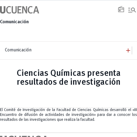
Saltar
manage_search
al
radio
contenido
Comunicación
add
Comunicación
add
Comunicación
Equipo
add
Ciencias Químicas presenta
Congresos
Servicios
Arquitectura
add
resultados de investigación
Noticias
Artes y Humanidades
Academia
add
C. Sociales, Periodismo, Información y Derecho; Administración y Servicios
Eventos
ACORDES
C.Sociales
Academia
Admisión
Educación
Ciencia y Tecnología
Artes
Educación, Artes y Humanidades
Culturales
Bienestar
Industria y Construcción
Deportivos
Cultura
El Comité de Investigación de la Facultad de Ciencias Químicas desarrolló el «III
Ingeniería
Foro
Deportes
Encuentro de difusión de actividades de investigación» para dar a conocer los
Ingeniería Industria y Construcción
Gestión
Epicentro de innovación
INgenieriaIndustria y Construcción
resultados de las investigaciones que realiza la facultad.
Innovación
Género
Ingenierías
Investigación
Gestión
Ingenierías, Tecnologías, Arquitectura, y Agropecuarias
Vinculación
Innovación
Salud Humana y Bienestar
Investigación