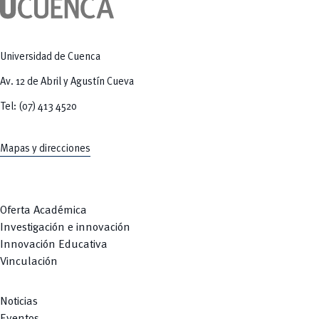
Tecnologías
MOVERU
y Agropecuarias
Posgrados
Radio Universitaria
Salud
Sostenibilidad
Universidad de Cuenca
Vinculación
Av. 12 de Abril y Agustín Cueva
Tel: (07) 413 4520
Mapas y direcciones
Oferta Académica
Investigación e innovación
Innovación Educativa
Vinculación
Noticias