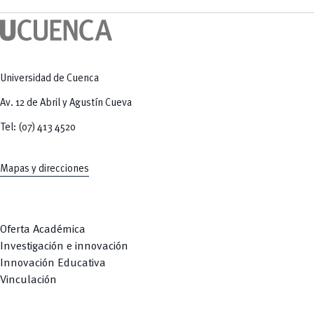
Tecnologías
MOVERU
y Agropecuarias
Posgrados
Radio Universitaria
Salud
Sostenibilidad
Vinculación
Universidad de Cuenca
Av. 12 de Abril y Agustín Cueva
Tel: (07) 413 4520
Mapas y direcciones
Oferta Académica
Investigación e innovación
Innovación Educativa
Vinculación