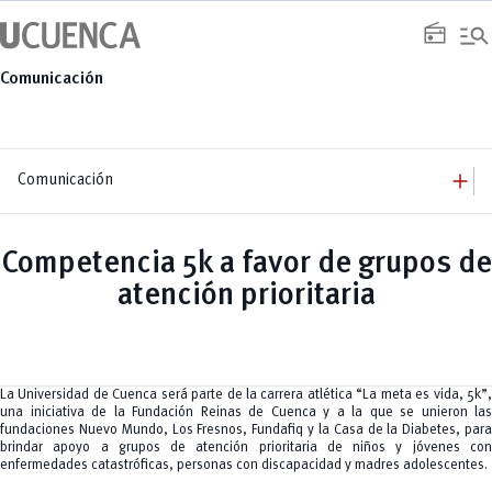
Saltar
manage_search
al
radio
contenido
Comunicación
add
Comunicación
add
Comunicación
Equipo
add
Competencia 5k a favor de grupos de
Congresos
Servicios
Arquitectura
add
atención prioritaria
Noticias
Artes y Humanidades
Academia
add
C. Sociales, Periodismo, Información y Derecho; Administración y Servicios
Eventos
ACORDES
C.Sociales
Academia
Admisión
Educación
Ciencia y Tecnología
Artes
Educación, Artes y Humanidades
Culturales
Bienestar
Industria y Construcción
Deportivos
Cultura
La Universidad de Cuenca será parte de la carrera atlética “La meta es vida, 5k”,
Ingeniería
Foro
Deportes
una iniciativa de la Fundación Reinas de Cuenca y a la que se unieron las
Ingeniería Industria y Construcción
Gestión
Epicentro de innovación
INgenieriaIndustria y Construcción
fundaciones Nuevo Mundo, Los Fresnos, Fundafiq y la Casa de la Diabetes, para
Innovación
Género
Ingenierías
brindar apoyo a grupos de atención prioritaria de niños y jóvenes con
Investigación
Gestión
Ingenierías, Tecnologías, Arquitectura, y Agropecuarias
enfermedades catastróficas, personas con discapacidad y madres adolescentes.
Vinculación
Innovación
Salud Humana y Bienestar
Investigación