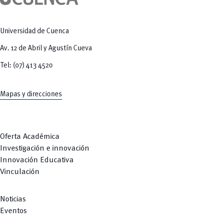
Tecnologías
MOVERU
y Agropecuarias
Posgrados
Radio Universitaria
Salud
Universidad de Cuenca
Sostenibilidad
Vinculación
Av. 12 de Abril y Agustín Cueva
Tel: (07) 413 4520
Mapas y direcciones
Oferta Académica
Investigación e innovación
Innovación Educativa
Vinculación
Noticias
Eventos