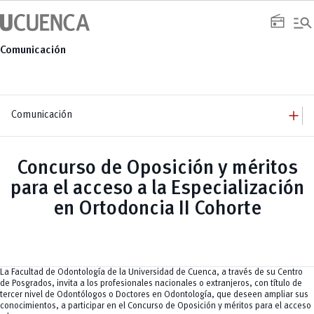
Saltar
manage_search
al
radio
contenido
Comunicación
add
Comunicación
add
Comunicación
Equipo
add
Concurso de Oposición y méritos
Congresos
Servicios
Arquitectura
add
para el acceso a la Especialización
Noticias
Artes y Humanidades
Academia
add
C. Sociales, Periodismo, Información y Derecho; Administración y Servicios
Eventos
en Ortodoncia II Cohorte
ACORDES
C.Sociales
Academia
Admisión
Educación
Ciencia y Tecnología
Artes
Educación, Artes y Humanidades
Culturales
Bienestar
Industria y Construcción
Deportivos
Cultura
Ingeniería
Foro
Deportes
Ingeniería Industria y Construcción
Gestión
Epicentro de innovación
La Facultad de Odontología de la Universidad de Cuenca, a través de su Centro
INgenieriaIndustria y Construcción
Innovación
Género
de Posgrados, invita a los profesionales nacionales o extranjeros, con título de
Ingenierías
Investigación
Gestión
tercer nivel de Odontólogos o Doctores en Odontología, que deseen ampliar sus
Ingenierías, Tecnologías, Arquitectura, y Agropecuarias
Vinculación
Innovación
Salud Humana y Bienestar
conocimientos, a participar en el Concurso de Oposición y méritos para el acceso
Investigación