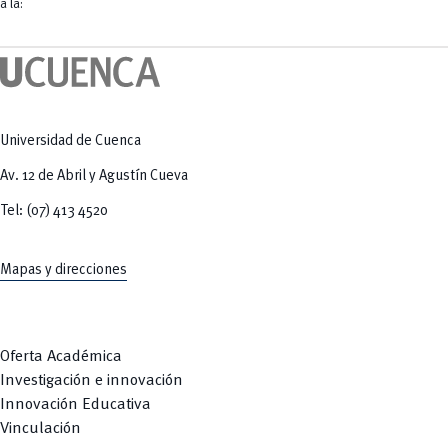
Tecnologías
a la:
MOVERU
y Agropecuarias
Posgrados
Radio Universitaria
Salud
Sostenibilidad
Vinculación
Universidad de Cuenca
Av. 12 de Abril y Agustín Cueva
Tel: (07) 413 4520
Mapas y direcciones
Oferta Académica
Investigación e innovación
Innovación Educativa
Vinculación