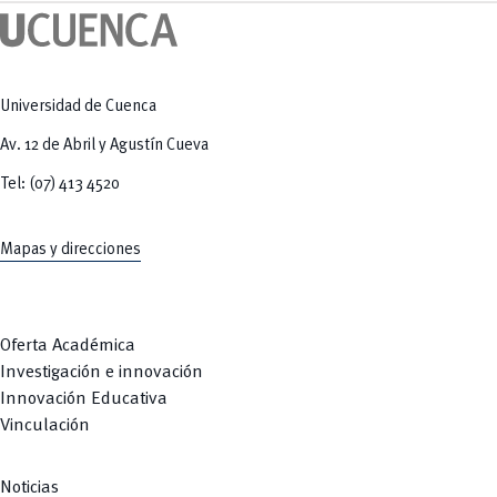
Tecnologías
MOVERU
y Agropecuarias
Posgrados
Radio Universitaria
Salud
Sostenibilidad
Vinculación
Universidad de Cuenca
Av. 12 de Abril y Agustín Cueva
Tel: (07) 413 4520
Mapas y direcciones
Oferta Académica
Investigación e innovación
Innovación Educativa
Vinculación
Noticias