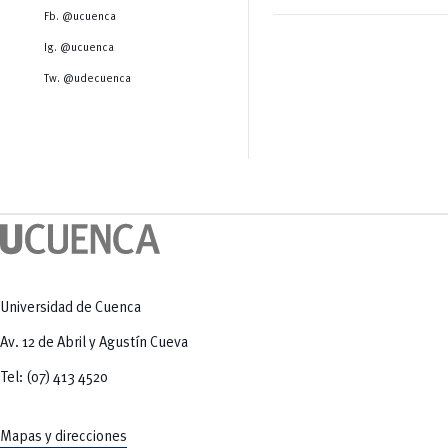
Salud Humana y Bienestar
Radio Universitaria
Fb. @ucuenca
Tecnologías
Salud
y Agropecuarias
Sostenibilidad
Ig. @ucuenca
Vinculación
Tw. @udecuenca
Universidad de Cuenca
Av. 12 de Abril y Agustín Cueva
Tel: (07) 413 4520
Mapas y direcciones