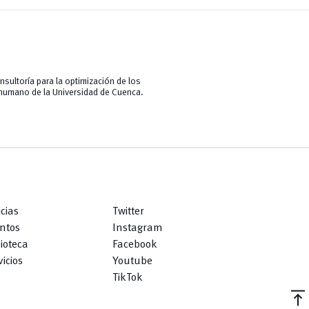
nsultoría para la optimización de los
 humano de la Universidad de Cuenca.
icias
Twitter
ntos
Instagram
lioteca
Facebook
icios
Youtube
TikTok
vertical_align_top