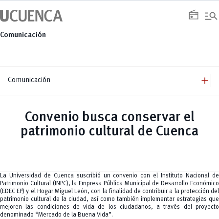
Saltar
manage_search
al
radio
contenido
Comunicación
add
Comunicación
add
Comunicación
Equipo
add
Convenio busca conservar el
Congresos
Servicios
Arquitectura
add
patrimonio cultural de Cuenca
Noticias
Artes y Humanidades
Academia
add
C. Sociales, Periodismo, Información y Derecho; Administración y Servicios
Eventos
ACORDES
C.Sociales
Academia
Admisión
Educación
Ciencia y Tecnología
Artes
Educación, Artes y Humanidades
Culturales
Bienestar
Industria y Construcción
Deportivos
Cultura
La Universidad de Cuenca suscribió un convenio con el Instituto Nacional de
Ingeniería
Foro
Deportes
Patrimonio Cultural (INPC), la Empresa Pública Municipal de Desarrollo Económico
Ingeniería Industria y Construcción
Gestión
Epicentro de innovación
INgenieriaIndustria y Construcción
(EDEC EP) y el Hogar Miguel León, con la finalidad de contribuir a la protección del
Innovación
Género
Ingenierías
patrimonio cultural de la ciudad, así como también implementar estrategias que
Investigación
Gestión
Ingenierías, Tecnologías, Arquitectura, y Agropecuarias
mejoren las condiciones de vida de los ciudadanos, a través del proyecto
Vinculación
Innovación
Salud Humana y Bienestar
denominado “Mercado de la Buena Vida”.
Investigación