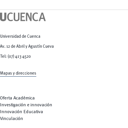
Tecnologías
MOVERU
y Agropecuarias
Posgrados
Radio Universitaria
Salud
Sostenibilidad
Vinculación
Universidad de Cuenca
Av. 12 de Abril y Agustín Cueva
Tel: (07) 413 4520
Mapas y direcciones
Oferta Académica
Investigación e innovación
Innovación Educativa
Vinculación