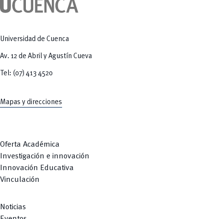
Tecnologías
MOVERU
y Agropecuarias
Posgrados
Radio Universitaria
Salud
Sostenibilidad
Universidad de Cuenca
Vinculación
Av. 12 de Abril y Agustín Cueva
Tel: (07) 413 4520
Mapas y direcciones
Oferta Académica
Investigación e innovación
Innovación Educativa
Vinculación
Noticias