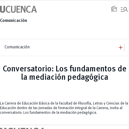
Saltar
manage_search
al
radio
contenido
Comunicación
add
Comunicación
add
Comunicación
Equipo
add
Conversatorio: Los fundamentos de
Congresos
Servicios
Arquitectura
add
la mediación pedagógica
Noticias
Artes y Humanidades
Academia
add
C. Sociales, Periodismo, Información y Derecho; Administración y Servicios
Eventos
ACORDES
C.Sociales
Academia
Admisión
Educación
Ciencia y Tecnología
Artes
Educación, Artes y Humanidades
Culturales
Bienestar
Industria y Construcción
Deportivos
Cultura
La Carrera de Educación Básica de la Facultad de Filosofía, Letras y Ciencias de la
Ingeniería
Foro
Deportes
Educación dentro de las Jornadas de formación integral de la Carrera, invita al
Ingeniería Industria y Construcción
Gestión
Epicentro de innovación
INgenieriaIndustria y Construcción
conversatorio: Los fundamentos de la mediación pedagógica.
Innovación
Género
Ingenierías
Investigación
Gestión
Ingenierías, Tecnologías, Arquitectura, y Agropecuarias
Vinculación
Innovación
Salud Humana y Bienestar
Investigación