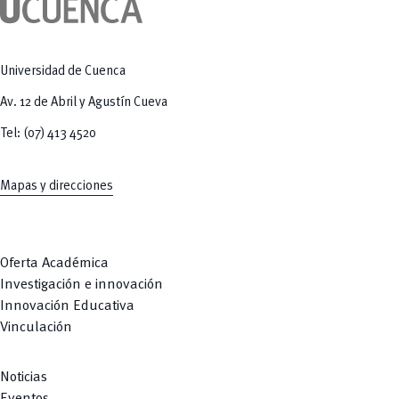
Tecnologías
MOVERU
y Agropecuarias
Posgrados
Radio Universitaria
Salud
Sostenibilidad
Universidad de Cuenca
Vinculación
Av. 12 de Abril y Agustín Cueva
Tel: (07) 413 4520
Mapas y direcciones
Oferta Académica
Investigación e innovación
Innovación Educativa
Vinculación
Noticias