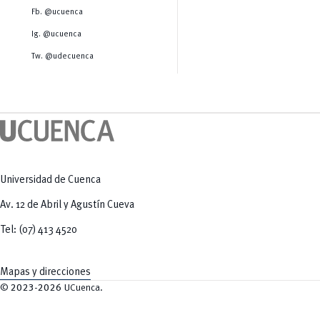
Salud Humana y Bienestar
Radio Universitaria
Fb. @ucuenca
Tecnologías
Salud
y Agropecuarias
Sostenibilidad
Ig. @ucuenca
Vinculación
Tw. @udecuenca
Universidad de Cuenca
Av. 12 de Abril y Agustín Cueva
Tel: (07) 413 4520
Mapas y direcciones
©
2023-2026
UCuenca.