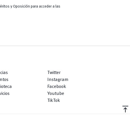
ritos y Oposición para acceder a las
icias
Twitter
ntos
Instagram
lioteca
Facebook
icios
Youtube
TikTok
vertical_align_top