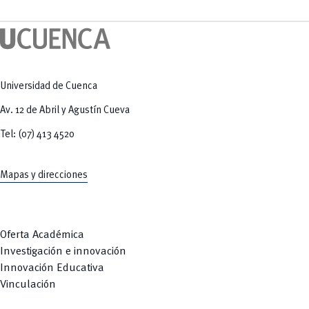
Tecnologías
MOVERU
y Agropecuarias
Posgrados
Radio Universitaria
Salud
Sostenibilidad
Vinculación
Universidad de Cuenca
Av. 12 de Abril y Agustín Cueva
Tel: (07) 413 4520
Mapas y direcciones
Oferta Académica
Investigación e innovación
Innovación Educativa
Vinculación