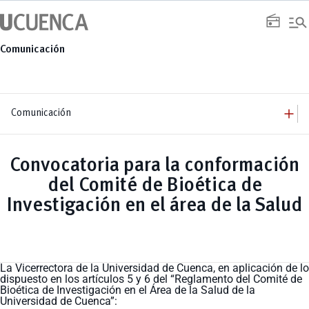
Saltar
manage_search
al
radio
contenido
Comunicación
add
Comunicación
add
Comunicación
Equipo
add
Convocatoria para la conformación
Congresos
Servicios
Arquitectura
add
del Comité de Bioética de
Noticias
Artes y Humanidades
Academia
add
C. Sociales, Periodismo, Información y Derecho; Administración y Servicios
Eventos
Investigación en el área de la Salud
ACORDES
C.Sociales
Academia
Admisión
Educación
Ciencia y Tecnología
Artes
Educación, Artes y Humanidades
Culturales
Bienestar
Industria y Construcción
Deportivos
Cultura
Ingeniería
Foro
Deportes
Ingeniería Industria y Construcción
Gestión
La Vicerrectora de la Universidad de Cuenca, en aplicación de lo
Epicentro de innovación
INgenieriaIndustria y Construcción
Innovación
dispuesto en los artículos 5 y 6 del “Reglamento del Comité de
Género
Ingenierías
Investigación
Gestión
Bioética de Investigación en el Área de la Salud de la
Ingenierías, Tecnologías, Arquitectura, y Agropecuarias
Vinculación
Innovación
Universidad de Cuenca”:
Salud Humana y Bienestar
Investigación