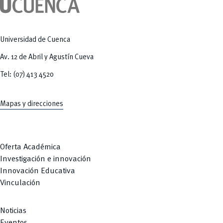
Tecnologías
MOVERU
y Agropecuarias
Posgrados
Radio Universitaria
Salud
Sostenibilidad
Universidad de Cuenca
Vinculación
Av. 12 de Abril y Agustín Cueva
Tel: (07) 413 4520
Mapas y direcciones
Oferta Académica
Investigación e innovación
Innovación Educativa
Vinculación
Noticias