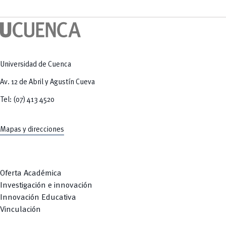
Tecnologías
MOVERU
y Agropecuarias
Posgrados
Radio Universitaria
Salud
Sostenibilidad
Vinculación
Universidad de Cuenca
Av. 12 de Abril y Agustín Cueva
Tel: (07) 413 4520
Mapas y direcciones
Oferta Académica
Investigación e innovación
Innovación Educativa
Vinculación