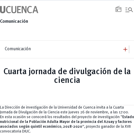
Saltar
manage_search
al
radio
contenido
Comunicación
add
Comunicación
add
Comunicación
Equipo
add
Cuarta jornada de divulgación de la
Congresos
Servicios
Arquitectura
add
ciencia
Noticias
Artes y Humanidades
Academia
add
C. Sociales, Periodismo, Información y Derecho; Administración y Servicios
Eventos
ACORDES
C.Sociales
Academia
Admisión
Educación
Ciencia y Tecnología
Artes
Educación, Artes y Humanidades
Culturales
Bienestar
Industria y Construcción
Deportivos
Cultura
La Dirección de investigación de la Universidad de Cuenca invita a la Cuarta
Ingeniería
Foro
Deportes
Jornada de Divulgación de la Ciencia este jueves 26 de noviembre, a las 17:00.
Ingeniería Industria y Construcción
Gestión
Epicentro de innovación
INgenieriaIndustria y Construcción
En esta ocasión se conocerá los resultados del proyecto de investigación
“Estado
Innovación
Género
Ingenierías
nutricional de la Población Adulta Mayor de la provincia del Azuay y factores
Investigación
Gestión
Ingenierías, Tecnologías, Arquitectura, y Agropecuarias
asociados según quintil económico, 2018-2020”,
proyecto ganador de la XVII
Vinculación
Innovación
Salud Humana y Bienestar
convocatoria DIUC.
Investigación