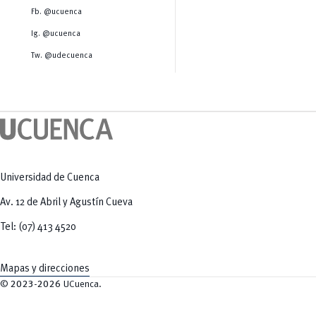
Salud Humana y Bienestar
Radio Universitaria
Fb. @ucuenca
Tecnologías
Salud
y Agropecuarias
Sostenibilidad
Ig. @ucuenca
Vinculación
Tw. @udecuenca
Universidad de Cuenca
Av. 12 de Abril y Agustín Cueva
Tel: (07) 413 4520
Mapas y direcciones
©
2023-2026
UCuenca.