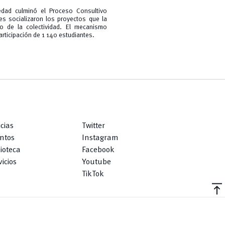
iedad culminó el Proceso Consultivo
es socializaron los proyectos que la
o de la colectividad. El mecanismo
rticipación de 1 140 estudiantes.
icias
Twitter
ntos
Instagram
lioteca
Facebook
icios
Youtube
TikTok
vertical_align_top