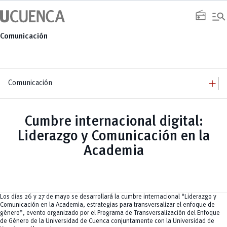
Saltar
manage_search
al
radio
contenido
Comunicación
add
Comunicación
add
Comunicación
Equipo
add
Cumbre internacional digital:
Congresos
Servicios
Arquitectura
add
Liderazgo y Comunicación en la
Noticias
Artes y Humanidades
Academia
add
C. Sociales, Periodismo, Información y Derecho; Administración y Servicios
Eventos
Academia
ACORDES
C.Sociales
Academia
Admisión
Educación
Ciencia y Tecnología
Artes
Educación, Artes y Humanidades
Culturales
Bienestar
Industria y Construcción
Deportivos
Cultura
Ingeniería
Foro
Deportes
Ingeniería Industria y Construcción
Gestión
Epicentro de innovación
Los días 26 y 27 de mayo se desarrollará la cumbre internacional “Liderazgo y
INgenieriaIndustria y Construcción
Innovación
Género
Comunicación en la Academia, estrategias para transversalizar el enfoque de
Ingenierías
Investigación
Gestión
género”, evento organizado por el Programa de Transversalización del Enfoque
Ingenierías, Tecnologías, Arquitectura, y Agropecuarias
Vinculación
Innovación
Salud Humana y Bienestar
de Género de la Universidad de Cuenca conjuntamente con la Universidad de
Investigación