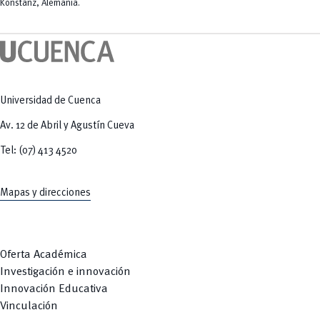
Tecnologías
Konstanz, Alemania.
MOVERU
y Agropecuarias
Posgrados
Radio Universitaria
Salud
Sostenibilidad
Vinculación
Universidad de Cuenca
Av. 12 de Abril y Agustín Cueva
Tel: (07) 413 4520
Mapas y direcciones
Oferta Académica
Investigación e innovación
Innovación Educativa
Vinculación