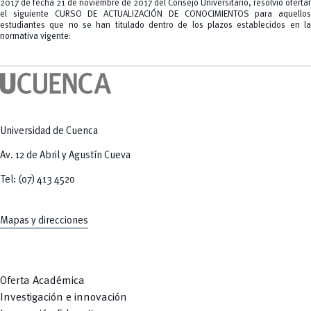
Tecnologías
2017 de fecha 21 de noviembre de 2017 del Consejo Universitario, resolvió ofertar
MOVERU
y Agropecuarias
el siguiente CURSO DE ACTUALIZACIÓN DE CONOCIMIENTOS para aquellos
Posgrados
estudiantes que no se han titulado dentro de los plazos establecidos en la
Radio Universitaria
normativa vigente:
Salud
Sostenibilidad
Vinculación
Universidad de Cuenca
Av. 12 de Abril y Agustín Cueva
Tel: (07) 413 4520
Mapas y direcciones
Oferta Académica
Investigación e innovación