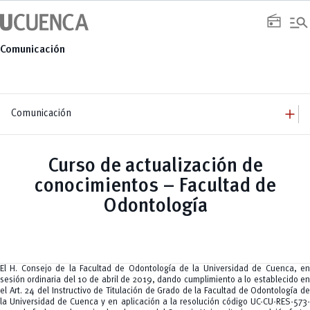
Saltar
manage_search
al
radio
contenido
Comunicación
add
Comunicación
add
Comunicación
Equipo
add
Curso de actualización de
Congresos
Servicios
Arquitectura
add
conocimientos – Facultad de
Noticias
Artes y Humanidades
Academia
add
C. Sociales, Periodismo, Información y Derecho; Administración y Servicios
Eventos
Odontología
ACORDES
C.Sociales
Academia
Admisión
Educación
Ciencia y Tecnología
Artes
Educación, Artes y Humanidades
Culturales
Bienestar
Industria y Construcción
Deportivos
Cultura
Ingeniería
Foro
Deportes
Ingeniería Industria y Construcción
Gestión
Epicentro de innovación
El H. Consejo de la Facultad de Odontología de la Universidad de Cuenca, en
INgenieriaIndustria y Construcción
Innovación
Género
sesión ordinaria del 10 de abril de 2019, dando cumplimiento a lo establecido en
Ingenierías
Investigación
Gestión
el Art. 24 del Instructivo de Titulación de Grado de la Facultad de Odontología de
Ingenierías, Tecnologías, Arquitectura, y Agropecuarias
Vinculación
Innovación
Salud Humana y Bienestar
la Universidad de Cuenca y en aplicación a la resolución código UC-CU-RES-573-
Investigación