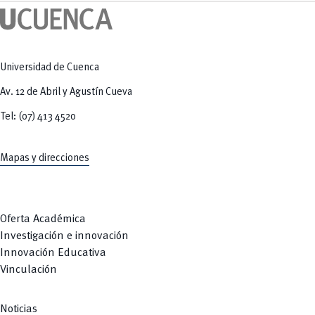
Tecnologías
MOVERU
y Agropecuarias
Posgrados
Radio Universitaria
Salud
Sostenibilidad
Vinculación
Universidad de Cuenca
Av. 12 de Abril y Agustín Cueva
Tel: (07) 413 4520
Mapas y direcciones
Oferta Académica
Investigación e innovación
Innovación Educativa
Vinculación
Noticias