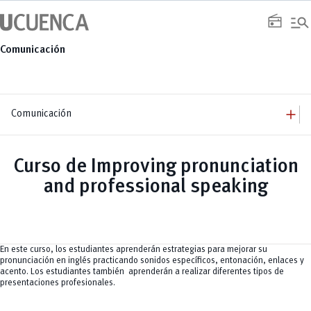
Saltar
manage_search
al
radio
contenido
Comunicación
add
Comunicación
add
Comunicación
Equipo
add
Curso de Improving pronunciation
Congresos
Servicios
Arquitectura
add
and professional speaking
Noticias
Artes y Humanidades
Academia
add
C. Sociales, Periodismo, Información y Derecho; Administración y Servicios
Eventos
ACORDES
C.Sociales
Academia
Admisión
Educación
Ciencia y Tecnología
Artes
Educación, Artes y Humanidades
Culturales
Bienestar
Industria y Construcción
Deportivos
Cultura
En este curso, los estudiantes aprenderán estrategias para mejorar su
Ingeniería
Foro
Deportes
pronunciación en inglés practicando sonidos específicos, entonación, enlaces y
Ingeniería Industria y Construcción
Gestión
Epicentro de innovación
INgenieriaIndustria y Construcción
acento. Los estudiantes también aprenderán a realizar diferentes tipos de
Innovación
Género
Ingenierías
presentaciones profesionales.
Investigación
Gestión
Ingenierías, Tecnologías, Arquitectura, y Agropecuarias
Vinculación
Innovación
Salud Humana y Bienestar
Investigación