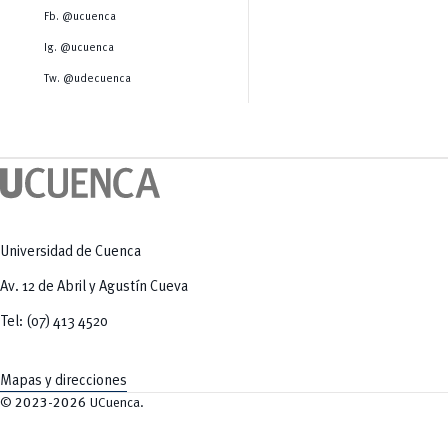
Salud Humana y Bienestar
Radio Universitaria
Fb. @ucuenca
Tecnologías
Salud
y Agropecuarias
Sostenibilidad
Ig. @ucuenca
Vinculación
Tw. @udecuenca
Universidad de Cuenca
Av. 12 de Abril y Agustín Cueva
Tel: (07) 413 4520
Mapas y direcciones
©
2023-2026
UCuenca.