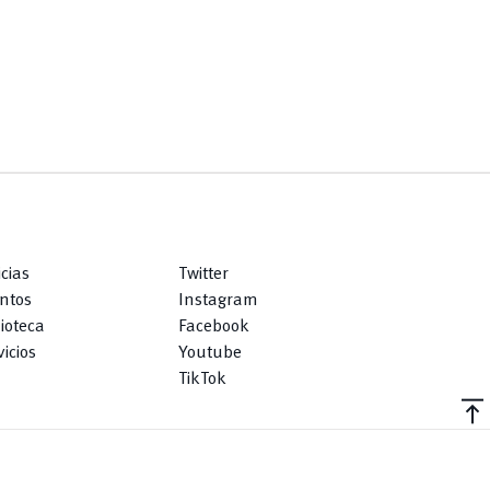
icias
Twitter
ntos
Instagram
lioteca
Facebook
icios
Youtube
TikTok
vertical_align_top