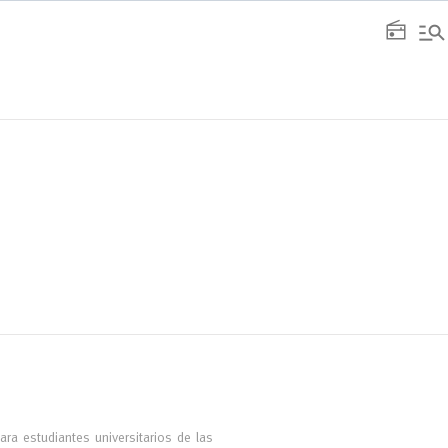
manage_search
radio
para estudiantes universitarios de las