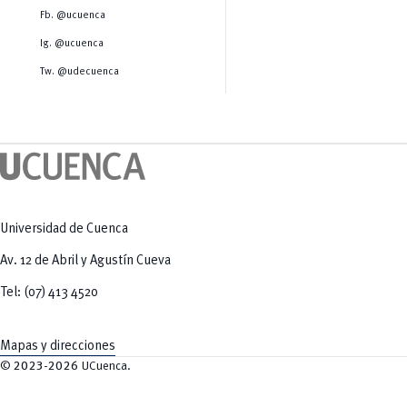
Salud Humana y Bienestar
Radio Universitaria
Fb. @ucuenca
Tecnologías
Salud
y Agropecuarias
Sostenibilidad
Ig. @ucuenca
Vinculación
Tw. @udecuenca
Universidad de Cuenca
Av. 12 de Abril y Agustín Cueva
Tel: (07) 413 4520
Mapas y direcciones
©
2023-2026
UCuenca.