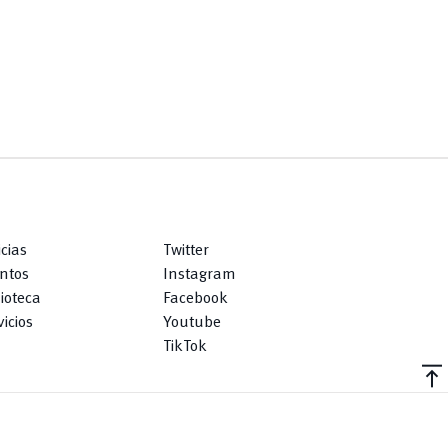
icias
Twitter
ntos
Instagram
lioteca
Facebook
icios
Youtube
TikTok
vertical_align_top