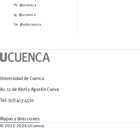
Salud Humana y Bienestar
Radio Universitaria
Fb. @ucuenca
Tecnologías
Salud
y Agropecuarias
Sostenibilidad
Ig. @ucuenca
Vinculación
Tw. @udecuenca
Universidad de Cuenca
Av. 12 de Abril y Agustín Cueva
Tel: (07) 413 4520
Mapas y direcciones
©
2023-2026
UCuenca.