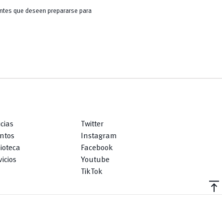
iantes que deseen prepararse para
icias
Twitter
ntos
Instagram
lioteca
Facebook
icios
Youtube
TikTok
vertical_align_top