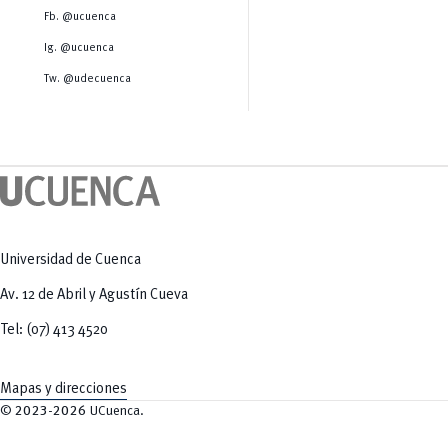
Salud Humana y Bienestar
Radio Universitaria
Fb. @ucuenca
Tecnologías
Salud
y Agropecuarias
Sostenibilidad
Ig. @ucuenca
Vinculación
Tw. @udecuenca
Universidad de Cuenca
Av. 12 de Abril y Agustín Cueva
Tel: (07) 413 4520
Mapas y direcciones
©
2023-2026
UCuenca.