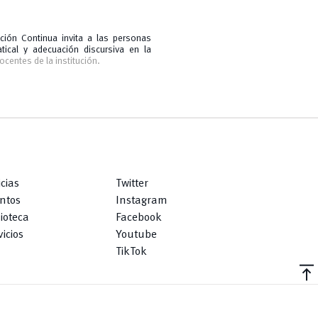
ción Continua invita a las personas
atical y adecuación discursiva en la
ocentes de la institución.
icias
Twitter
ntos
Instagram
lioteca
Facebook
icios
Youtube
TikTok
vertical_align_top