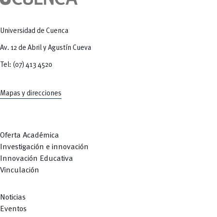
Tecnologías
MOVERU
y Agropecuarias
Posgrados
Radio Universitaria
Salud
Universidad de Cuenca
Sostenibilidad
Vinculación
Av. 12 de Abril y Agustín Cueva
Tel: (07) 413 4520
Mapas y direcciones
Oferta Académica
Investigación e innovación
Innovación Educativa
Vinculación
Noticias
Eventos