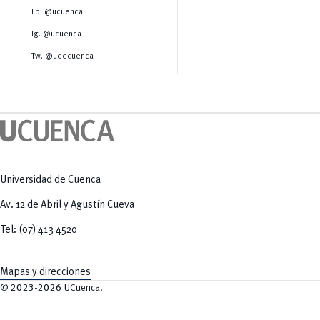
Salud Humana y Bienestar
Radio Universitaria
Fb. @ucuenca
Tecnologías
Salud
y Agropecuarias
Sostenibilidad
Ig. @ucuenca
Vinculación
Tw. @udecuenca
Universidad de Cuenca
Av. 12 de Abril y Agustín Cueva
Tel: (07) 413 4520
Mapas y direcciones
©
2023-2026
UCuenca.