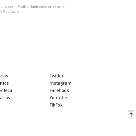
el curso “Peritos Judiciales en el área
y Auditoría.
icias
Twitter
ntos
Instagram
lioteca
Facebook
icios
Youtube
TikTok
vertical_align_top