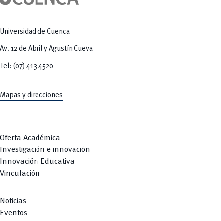
Tecnologías
MOVERU
y Agropecuarias
Posgrados
Radio Universitaria
Salud
Universidad de Cuenca
Sostenibilidad
Vinculación
Av. 12 de Abril y Agustín Cueva
Tel: (07) 413 4520
Mapas y direcciones
Oferta Académica
Investigación e innovación
Innovación Educativa
Vinculación
Noticias
Eventos