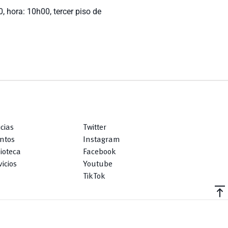
hora: 10h00, tercer piso de
icias
Twitter
ntos
Instagram
lioteca
Facebook
icios
Youtube
TikTok
vertical_align_top