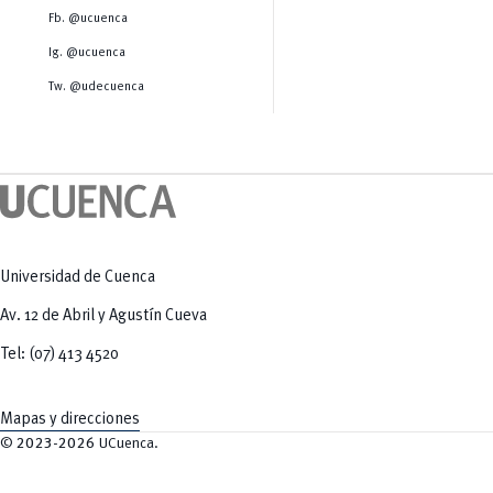
Salud Humana y Bienestar
Radio Universitaria
Fb. @ucuenca
Tecnologías
Salud
y Agropecuarias
Sostenibilidad
Ig. @ucuenca
Vinculación
Tw. @udecuenca
Universidad de Cuenca
Av. 12 de Abril y Agustín Cueva
Tel: (07) 413 4520
Mapas y direcciones
©
2023-2026
UCuenca.