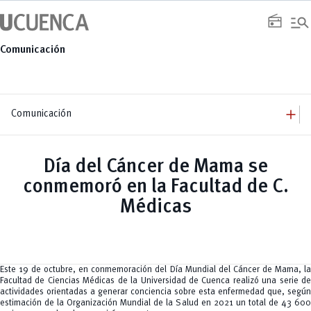
Saltar
manage_search
al
radio
contenido
Comunicación
add
Comunicación
add
Comunicación
Equipo
add
Día del Cáncer de Mama se
Congresos
Servicios
Arquitectura
add
conmemoró en la Facultad de C.
Noticias
Artes y Humanidades
Academia
add
C. Sociales, Periodismo, Información y Derecho; Administración y Servicios
Eventos
Médicas
ACORDES
C.Sociales
Academia
Admisión
Educación
Ciencia y Tecnología
Artes
Educación, Artes y Humanidades
Culturales
Bienestar
Industria y Construcción
Deportivos
Cultura
Ingeniería
Foro
Deportes
Ingeniería Industria y Construcción
Gestión
Epicentro de innovación
Este 19 de octubre, en conmemoración del Día Mundial del Cáncer de Mama, la
INgenieriaIndustria y Construcción
Innovación
Género
Facultad de Ciencias Médicas de la Universidad de Cuenca realizó una serie de
Ingenierías
Investigación
Gestión
actividades orientadas a generar conciencia sobre esta enfermedad que, según
Ingenierías, Tecnologías, Arquitectura, y Agropecuarias
Vinculación
Innovación
Salud Humana y Bienestar
estimación de la Organización Mundial de la Salud en 2021 un total de 43 600
Investigación