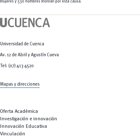
Tecnologías
mujeres y 530 hombres morirán por esta causa.
MOVERU
y Agropecuarias
Posgrados
Radio Universitaria
Salud
Sostenibilidad
Vinculación
Universidad de Cuenca
Av. 12 de Abril y Agustín Cueva
Tel: (07) 413 4520
Mapas y direcciones
Oferta Académica
Investigación e innovación
Innovación Educativa
Vinculación