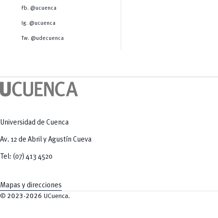
Salud Humana y Bienestar
Radio Universitaria
Fb. @ucuenca
Tecnologías
Salud
y Agropecuarias
Sostenibilidad
Ig. @ucuenca
Vinculación
Tw. @udecuenca
Universidad de Cuenca
Av. 12 de Abril y Agustín Cueva
Tel: (07) 413 4520
Mapas y direcciones
©
2023-2026
UCuenca.