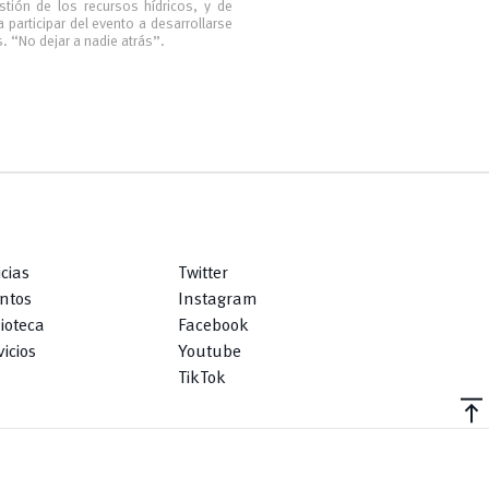
stión de los recursos hídricos, y de
 participar del evento a desarrollarse
. “No dejar a nadie atrás”.
icias
Twitter
ntos
Instagram
lioteca
Facebook
icios
Youtube
TikTok
vertical_align_top