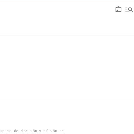
manage_search
radio
espacio de discusión y difusión de