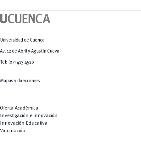
Tecnologías
MOVERU
y Agropecuarias
Posgrados
Radio Universitaria
Salud
Sostenibilidad
Vinculación
Universidad de Cuenca
Av. 12 de Abril y Agustín Cueva
Tel: (07) 413 4520
Mapas y direcciones
Oferta Académica
Investigación e innovación
Innovación Educativa
Vinculación