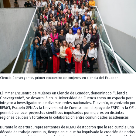
Tecnologías
MOVERU
y Agropecuarias
Posgrados
Radio Universitaria
Salud
Sostenibilidad
Vinculación
Ciencia Convergente, primer encuentro de mujeres en ciencia del Ecuador
El Primer Encuentro de Mujeres en Ciencia de Ecuador, denominado
“Ciencia
Convergente”
, se desarrolló en la Universidad de Cuenca como un espacio para
integrar a investigadoras de diversas redes nacionales. El evento, organizado por
REMCI, Escuela GENIA y la Universidad de Cuenca, con el apoyo de ESPOL y la OEI,
permitió conocer proyectos científicos impulsados por mujeres en distintas
regiones del país y fortalecer la colaboración entre comunidades académicas.
Durante la apertura, representantes de REMCI destacaron que la red cumple una
década de trabajo continuo, tiempo en el que ha impulsado la creación de nodos